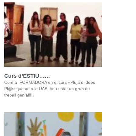
Curs d’ESTIU……
Com a FORMADORA en el curs «Pluja d’Idees
Pl@stiques» a la UAB, heu estat un grup de
treball genial!!!!