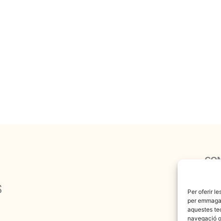
CO
albinya@ya
S
Per oferir l
per emmagatz
aquestes te
navegació o 