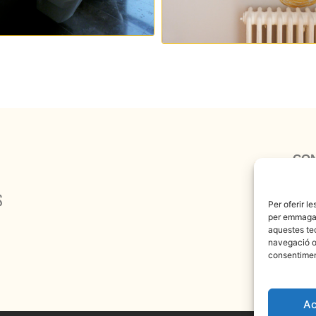
CO
albinya@ya
S
Per oferir l
per emmagatz
aquestes te
navegació o 
consentiment
Ac