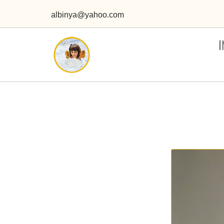
albinya@yahoo.com
I